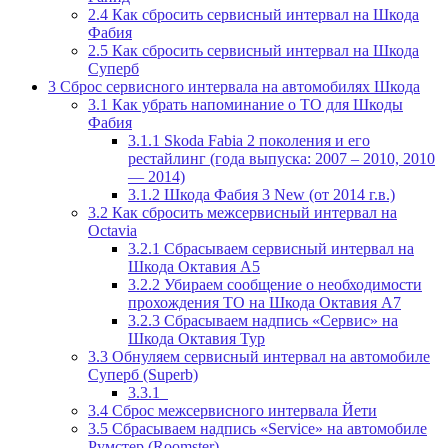
2.4
Как сбросить сервисный интервал на Шкода
Фабия
2.5
Как сбросить сервисный интервал на Шкода
Суперб
3
Сброс сервисного интервала на автомобилях Шкода
3.1
Как убрать напоминание о ТО для Шкоды
Фабия
3.1.1
Skoda Fabia 2 поколения и его
рестайлинг (года выпуска: 2007 – 2010, 2010
— 2014)
3.1.2
Шкода Фабия 3 New (от 2014 г.в.)
3.2
Как сбросить межсервисный интервал на
Octavia
3.2.1
Сбрасываем сервисный интервал на
Шкода Октавия A5
3.2.2
Убираем сообщение о необходимости
прохождения ТО на Шкода Октавия A7
3.2.3
Сбрасываем надпись «Сервис» на
Шкода Октавия Тур
3.3
Обнуляем сервисный интервал на автомобиле
Суперб (Superb)
3.3.1
3.4
Сброс межсервисного интервала Йети
3.5
Сбрасываем надпись «Service» на автомобиле
Румстер (Roomster)