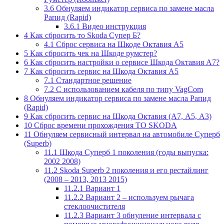
3.6
Обнуляем индикатор сервиса по замене масла
Рапид (Rapid)
3.6.1
Видео инструкция
4
Как сбросить то Skoda Супер Б?
4.1
Сброс сервиса на Шкоде Октавия А5
5
Как сбросить чек на Шкоде румстер?
6
Как сбросить настройки о сервисе Шкода Октавия А7?
7
Как сбросить сервис на Шкода Октавия А5
7.1
Стандартное решение
7.2
С использованием кабеля по типу VagCom
8
Обнуляем индикатор сервиса по замене масла Рапид
(Rapid)
9
Как сбросить сервис на Шкода Октавия (А7, А5, А3)
10
Сброс времени прохождения ТО SKODA
11
Обнуляем сервисный интервал на автомобиле Суперб
(Superb)
11.1
Шкода Суперб 1 поколения (годы выпуска:
2002 2008)
11.2
Skoda Superb 2 поколения и его рестайлинг
(2008 – 2013, 2013 2015)
11.2.1
Вариант 1
11.2.2
Вариант 2 – используем рычага
стеклоочистителя
11.2.3
Вариант 3 обнуление интервала с