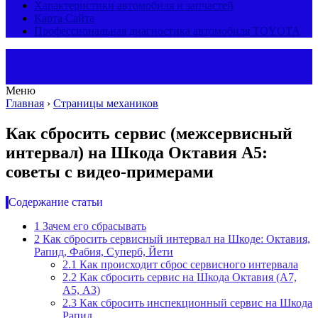
Характеристики автомобиля и запчастей
Карта Сайта
Профессиональная диагностика автомобиля TOYOTA
Меню
Главная
›
Страницы механиков
Как сбросить сервис (межсервисный
интервал) на Шкода Октавия А5:
советы с видео-примерами
Содержание статьи
1
Зачем его сбрасывать
2
Как сбросить сервисный интервал на Шкоде: Октавия,
Рапид, Фабия, Суперб, Йети
2.1
Как происходит сброс сервисного интервала
2.2
Как сбросить сервис на Шкода Октавия (А7,
А5, А3)
2.3
Как сбросить инспекционный сервис на Шкода
Рапид