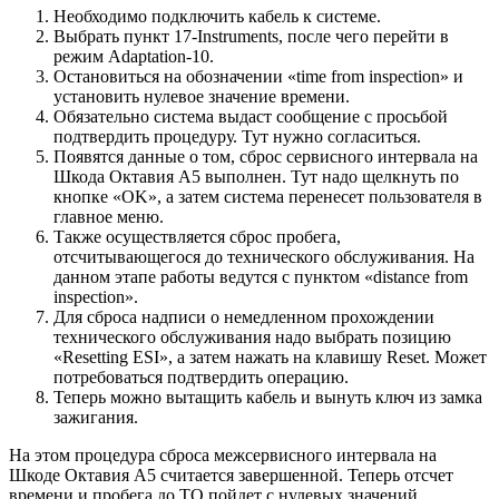
Необходимо подключить кабель к системе.
Выбрать пункт 17-Instruments, после чего перейти в
режим Adaptation-10.
Остановиться на обозначении «time from inspection» и
установить нулевое значение времени.
Обязательно система выдаст сообщение с просьбой
подтвердить процедуру. Тут нужно согласиться.
Появятся данные о том, сброс сервисного интервала на
Шкода Октавия А5 выполнен. Тут надо щелкнуть по
кнопке «OK», а затем система перенесет пользователя в
главное меню.
Также осуществляется сброс пробега,
отсчитывающегося до технического обслуживания. На
данном этапе работы ведутся с пунктом «distance from
inspection».
Для сброса надписи о немедленном прохождении
технического обслуживания надо выбрать позицию
«Resetting ESI», а затем нажать на клавишу Reset. Может
потребоваться подтвердить операцию.
Теперь можно вытащить кабель и вынуть ключ из замка
зажигания.
На этом процедура сброса межсервисного интервала на
Шкоде Октавия А5 считается завершенной. Теперь отсчет
времени и пробега до ТО пойдет с нулевых значений.