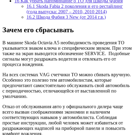
16
Как убрать напоминание о ТО для Шкоды Фабия
16.1
Skoda Fabia 2 поколения и его рестайлинг
(года выпуска: 2007 – 2010, 2010 2014)
16.2
Шкода Фабия 3 New (от 2014 г.в.)
Зачем его сбрасывать
В машине Skoda Octavia A5 необходимость проведения ТО
указывается знаком ключа и специфическим звуком. При этом
также на экран выводится обозначение SERVICE. Подобные
сигналы могут раздражать водителя и отвлекать его от
процесса вождения.
На всех системах VAG счетчики ТО можно сбивать вручную.
Особенно это полезно тем автомобилистам, которые
предпочитают самостоятельно обслуживать свой автомобиль
с периодичностью, отличающейся от выставленной по
умолчанию.
Отказ от обслуживания авто у официального дилера чаще
всего вызван соображениями экономии и наличием
соответствующих навыков у автомобилиста. Соблюдая
простые инструкции, любой человек может избавиться от
раздражающих надписей на приборной панели и повысить
комфорт вождения.