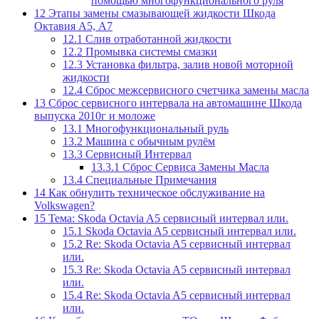
помощью многофункционального руля
12
Этапы замены смазывающей жидкости Шкода
Октавия А5, А7
12.1
Слив отработанной жидкости
12.2
Промывка системы смазки
12.3
Установка фильтра, залив новой моторной
жидкости
12.4
Сброс межсервисного счетчика замены масла
13
Сброс сервисного интервала на автомашине Шкода
выпуска 2010г и моложе
13.1
Многофункциональный руль
13.2
Машина с обычным рулём
13.3
Сервисный Интервал
13.3.1
Сброс Сервиса Замены Масла
13.4
Специальные Примечания
14
Как обнулить техническое обслуживание на
Volkswagen?
15
Тема: Skoda Octavia A5 сервисный интервал или.
15.1
Skoda Octavia A5 сервисный интервал или.
15.2
Re: Skoda Octavia A5 сервисный интервал
или.
15.3
Re: Skoda Octavia A5 сервисный интервал
или.
15.4
Re: Skoda Octavia A5 сервисный интервал
или.