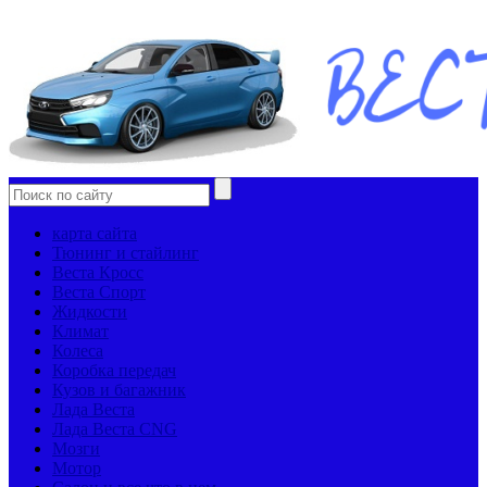
карта сайта
Тюнинг и стайлинг
Веста Кросс
Веста Спорт
Жидкости
Климат
Колеса
Коробка передач
Кузов и багажник
Лада Веста
Лада Веста CNG
Мозги
Мотор