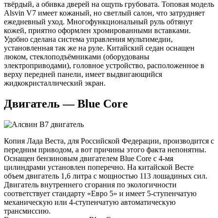
твёрдый, а обивка дверей на ощупь грубовата. Топовая модель
Alsvin V7 имеет кожаный, но светлый салон, что затрудняет
ежедневный уход. Многофункциональный руль обтянут
кожей, приятно оформлен хромированными вставками.
Удобно сделана система управления мультимедии,
установленная так же на руле. Китайский седан оснащен
люком, стеклоподъёмниками (оборудованы
электроприводами), головное устройство, расположенное в
верху передней панели, имеет выдвигающийся
жидкокристаллический экран.
Двигатель — Blue Core
Копия Лада Веста, для Российской Федерации, производится с
передним приводом, а вот причины этого факта непонятны.
Оснащен бензиновым двигателем Blue Core с 4-мя
цилиндрами установлен поперечно. На китайской Весте
объем двигатель 1,6 литра с мощностью 113 лошадиных сил.
Двигатель внутреннего сгорания по экологичности
соответствует стандарту «Евро 5» и имеет 5-ступенчатую
механическую или 4-ступенчатую автоматическую
трансмиссию.