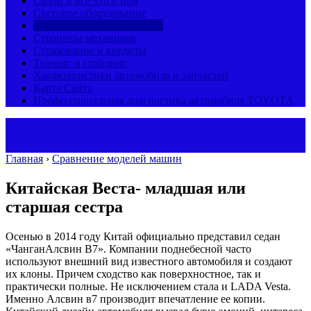
Салон и все что в нем
Световое оборудование
Сравнение моделей машин
Страницы механиков
Страхование и кредиты
Тюнинг и стайлинг
Характеристики автомобиля и запчастей
Карта Сайта
Профессиональная диагностика автомобиля TOYOTA
Главная
›
Сравнение моделей машин
Китайская Веста- младшая или
старшая сестра
Осенью в 2014 году Китай официально представил седан
«ЧанганАлсвин В7». Компании поднебесной часто
используют внешний вид известного автомобиля и создают
их клоны. Причем сходство как поверхностное, так и
практически полные. Не исключением стала и LADA Vesta.
Именно Алсвин в7 производит впечатление ее копии.