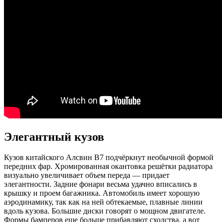
Элегантный кузов
Кузов китайского Алсвин В7 подчёркнут необычной формой
передних фар. Хромированная окантовка решётки радиатора
визуально увеличивает объем переда — придает
элегантности. Задние фонари весьма удачно вписались в
крышку и проем багажника. Автомобиль имеет хорошую
аэродинамику, так как на ней обтекаемые, плавные линии
вдоль кузова. Большие диски говорят о мощном двигателе.
Формы бамперов еще больше прибавляют сходства, а вот