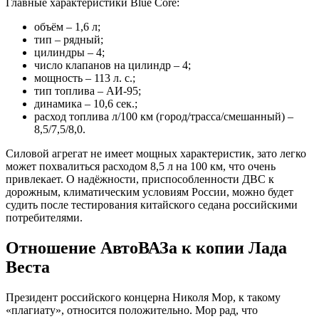
Главные характеристики Blue Core:
объём – 1,6 л;
тип – рядный;
цилиндры – 4;
число клапанов на цилиндр – 4;
мощность – 113 л. с.;
тип топлива – АИ-95;
динамика – 10,6 сек.;
расход топлива л/100 км (город/трасса/смешанный) –
8,5/7,5/8,0.
Силовой агрегат не имеет мощных характеристик, зато легко
может похвалиться расходом 8,5 л на 100 км, что очень
привлекает. О надёжности, приспособленности ДВС к
дорожным, климатическим условиям России, можно будет
судить после тестирования китайского седана российскими
потребителями.
Отношение АвтоВАЗа к копии Лада
Веста
Президент российского концерна Николя Мор, к такому
«плагиату», относится положительно. Мор рад, что