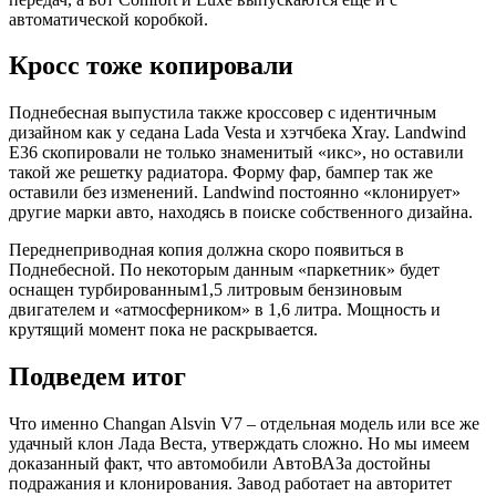
автоматической коробкой.
Кросс тоже копировали
Поднебесная выпустила также кроссовер c идентичным
дизайном как у седана Lada Vesta и хэтчбека Xray. Landwind
E36 скопировали не только знаменитый «икс», но оставили
такой же решетку радиатора. Форму фар, бампер так же
оставили без изменений. Landwind постоянно «клонирует»
другие марки авто, находясь в поиске собственного дизайна.
Переднеприводная копия должна скоро появиться в
Поднебесной. По некоторым данным «паркетник» будет
оснащен турбированным1,5 литровым бензиновым
двигателем и «атмосферником» в 1,6 литра. Мощность и
крутящий момент пока не раскрывается.
Подведем итог
Что именно Changan Alsvin V7 – отдельная модель или все же
удачный клон Лада Веста, утверждать сложно. Но мы имеем
доказанный факт, что автомобили АвтоВАЗа достойны
подражания и клонирования. Завод работает на авторитет