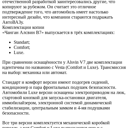
отечественной разработкой заинтересовались другие, что
копируют за рубежом. Он считает это отличное
подтверждение того, что автомобиль имеет настолько
интересный дизайн, что компании стараются подражать
АвтоВАЗу.
Комплектации копии
«Чанган Алсвин В7» выпускается в трёх комплектациях:
Standart;
Comfort;
Luxe.
При сравнении оснащённости у Alsvin V7 две комплектации
идентичны по названию с Vesta (Comfort и Luxe). Трансмиссия
на выбор: механика или автомат.
Стандарт и комфорт версии имеют подогрев сидений,
кондиционер и пара фронтальных подушек безопасности.
Автомобили Luxe версии оснащены электроприводом на люк,
стартовой кнопкой для запуска-остановки двигателя,
иммобилайзером, электронной системой динамической
стабилизации, центральным замком и 4-мя подушками
безопасности.
Все три версии комплектуется механической коробкой
передач, а вот Comfort и Luxe выпускаются еще и с