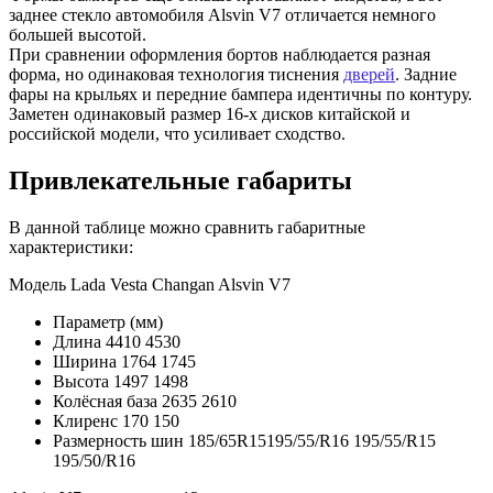
заднее стекло автомобиля Alsvin V7 отличается немного
большей высотой.
При сравнении оформления бортов наблюдается разная
форма, но одинаковая технология тиснения
дверей
. Задние
фары на крыльях и передние бампера идентичны по контуру.
Заметен одинаковый размер 16-х дисков китайской и
российской модели, что усиливает сходство.
Привлекательные габариты
В данной таблице можно сравнить габаритные
характеристики:
Модель Lada Vesta Changan Alsvin V7
Параметр (мм)
Длина 4410 4530
Ширина 1764 1745
Высота 1497 1498
Колёсная база 2635 2610
Клиренс 170 150
Размерность шин 185/65R15195/55/R16 195/55/R15
195/50/R16