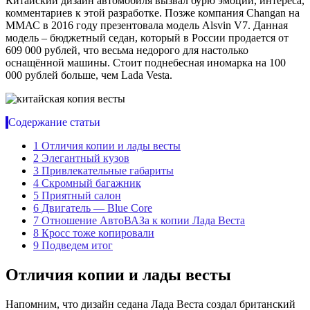
Китайский дизайн автомобиля вызвал бурю эмоций, интереса,
комментариев к этой разработке. Позже компания Changan на
ММАС в 2016 году презентовала модель Alsvin V7. Данная
модель – бюджетный седан, который в России продается от
609 000 рублей, что весьма недорого для настолько
оснащённой машины. Стоит поднебесная иномарка на 100
000 рублей больше, чем Lada Vesta.
Содержание статьи
1
Отличия копии и лады весты
2
Элегантный кузов
3
Привлекательные габариты
4
Скромный багажник
5
Приятный салон
6
Двигатель — Blue Core
7
Отношение АвтоВАЗа к копии Лада Веста
8
Кросс тоже копировали
9
Подведем итог
Отличия копии и лады весты
Напомним, что дизайн седана Лада Веста создал британский