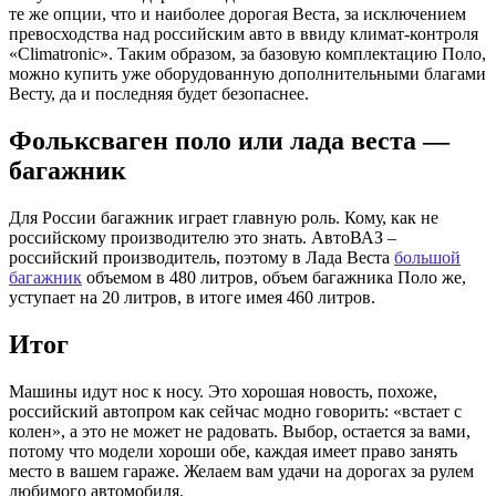
те же опции, что и наиболее дорогая Веста, за исключением
превосходства над российским авто в ввиду климат-контроля
«Climatronic». Таким образом, за базовую комплектацию Поло,
можно купить уже оборудованную дополнительными благами
Весту, да и последняя будет безопаснее.
Фольксваген поло или лада веста —
багажник
Для России багажник играет главную роль. Кому, как не
российскому производителю это знать. АвтоВАЗ –
российский производитель, поэтому в Лада Веста
большой
багажник
объемом в 480 литров, объем багажника Поло же,
уступает на 20 литров, в итоге имея 460 литров.
Итог
Машины идут нос к носу. Это хорошая новость, похоже,
российский автопром как сейчас модно говорить: «встает с
колен», а это не может не радовать. Выбор, остается за вами,
потому что модели хороши обе, каждая имеет право занять
место в вашем гараже. Желаем вам удачи на дорогах за рулем
любимого автомобиля.