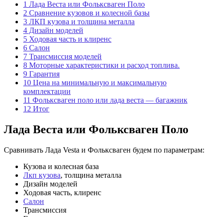
1
Лада Веста или Фольксваген Поло
2
Сравнение кузовов и колесной базы
3
ЛКП кузова и толщина металла
4
Дизайн моделей
5
Ходовая часть и клиренс
6
Салон
7
Трансмиссия моделей
8
Моторные характеристики и расход топлива.
9
Гарантия
10
Цена на минимальную и максимальную
комплектации
11
Фольксваген поло или лада веста — багажник
12
Итог
Лада Веста или Фольксваген Поло
Сравнивать Лада Vesta и Фольксваген будем по параметрам:
Кузова и колесная база
Лкп кузова
, толщина металла
Дизайн моделей
Ходовая часть, клиренс
Салон
Трансмиссия