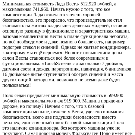
Минимальная стоимость Лада Веста- 512.920 рублей, а
максимальная 741.960. Начать нужно с того, что все
комплектации Лада отличаются очень хорошей
безопасностью, это прекрасно, что производитель не стал
экономить на жизнях владельцев дешевых моделей, оставив
основную разницу в функционале и характеристиках машин.
Базовая комплектация Весты в плане функционала небогата,
но всё необходимое и даже немного больше есть, например
подогрев стекол и сидений. Однако не хватает кондиционера,
к которому мы ещё вернемся. Но вот с повышением цены
салон Весты становиться всё более современным и
функциональным. «TouchScreen» с диагональю 7 дюймов,
датчики света и дождя, парктронник, навигация, 6 динамиков,
16 дюймовое литье ступенчатый обогрев сидений и масса
других опций, которыми, возможно не всеми даже будут
пользоваться!
Поло седан предлагает минимальную стоимость в 599.900
рублей и максимальную в аж 919.900. Машина порядочно
дороже, но почему? Начнем с того, что в базовой
комплектации меньше, нежели у Веста, уделено внимания
безопасности, всего две подушки безопасности вместо
четырех, единственный плюс базовой комплектации Поло –
это наличие кондиционера, без которого машины уже не
покупают. Самая дорогая модель Фольксваген Поло имеет все