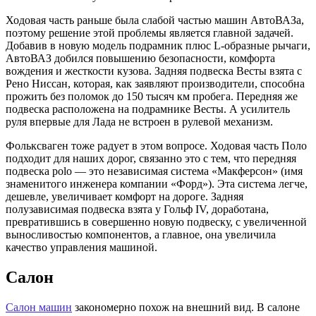
Ходовая часть раньше была слабой частью машин АвтоВАЗа,
поэтому решение этой проблемы является главной задачей.
Добавив в новую модель подрамник плюс L-образные рычаги,
АвтоВАЗ добился повышению безопасности, комфорта
вождения и жесткости кузова. Задняя подвеска Весты взята с
Рено Ниссан, которая, как заявляют производители, способна
прожить без поломок до 150 тысяч км пробега. Передняя же
подвеска расположена на подрамнике Весты. А усилитель
руля впервые для Лада не встроен в рулевой механизм.
Фольксваген тоже радует в этом вопросе. Ходовая часть Поло
подходит для наших дорог, связанно это с тем, что передняя
подвеска polo — это независимая система «Макферсон» (имя
знаменитого инженера компании «Форд»). Эта система легче,
дешевле, увеличивает комфорт на дороге. Задняя
полузависимая подвеска взята у Гольф IV, доработана,
превратившись в совершенно новую подвеску, с увеличенной
выносливостью компонентов, а главное, она увеличила
качество управления машиной.
Салон
Салон машин
закономерно похож на внешний вид. В салоне