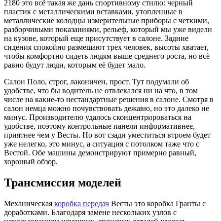
2180 это всё такая же дань спортивному стилю: черный
пластик с металлическими вставками, утопленные в
металлические колодцы измерительные приборы с четкими,
разборчивыми показаниями, рельеф, который мы уже видели
на кузове, который еще присутствует в салоне. Задние
сидения спокойно размещают трех человек, высоты хватает,
чтобы комфортно сидеть людям выше среднего роста, но всё
равно будут люди, которым её будет мало.
Салон Поло, строг, лаконичен, прост. Тут подумали об
удобстве, что бы водитель не отвлекался ни на что, в том
числе на какие-то нестандартные решения в салоне. Смотря в
салон немца можно почувствовать дежавю, но это далеко не
минус. Производителю удалось сконцентрироваться на
удобстве, поэтому контрольные панели информативнее,
приятнее чем у Весты. Но вот сзади уместиться втроем будет
уже нелегко, это минус, а ситуация с потолком таже что с
Вестой. Обе машины демонстрируют примерно равный,
хорошый обзор.
Трансмиссия моделей
Механическая
коробка передач
Весты это коробка Гранты с
доработками. Благодаря замене нескольких узлов с