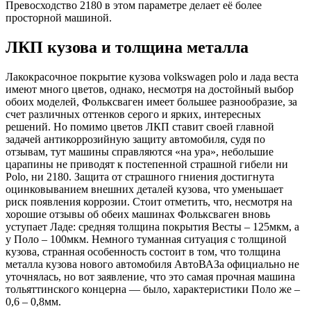
Превосходство 2180 в этом параметре делает её более
просторной машиной.
ЛКП кузова и толщина металла
Лакокрасочное покрытие кузова volkswagen polo и лада веста
имеют много цветов, однако, несмотря на достойный выбор
обоих моделей, Фольксваген имеет большее разнообразие, за
счет различных оттенков серого и ярких, интересных
решений. Но помимо цветов ЛКП ставит своей главной
задачей антикоррозийную защиту автомобиля, судя по
отзывам, тут машины справляются «на ура», небольшие
царапины не приводят к постепенной страшной гибели ни
Polo, ни 2180. Защита от страшного гниения достигнута
оцинковыванием внешних деталей кузова, что уменьшает
риск появления коррозии. Стоит отметить, что, несмотря на
хорошие отзывы об обеих машинах Фольксваген вновь
уступает Ладе: средняя толщина покрытия Весты – 125мкм, а
у Поло – 100мкм. Немного туманная ситуация с толщиной
кузова, странная особенность состоит в том, что толщина
металла кузова нового автомобиля АвтоВАЗа официально не
уточнялась, но вот заявление, что это самая прочная машина
тольяттинского концерна — было, характеристики Поло же –
0,6 – 0,8мм.