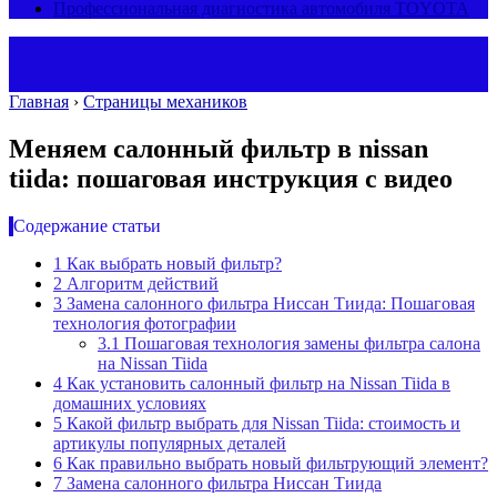
Профессиональная диагностика автомобиля TOYOTA
Главная
›
Страницы механиков
Меняем салонный фильтр в nissan
tiida: пошаговая инструкция с видео
Содержание статьи
1
Как выбрать новый фильтр?
2
Алгоритм действий
3
Замена салонного фильтра Ниссан Тиида: Пошаговая
технология фотографии
3.1
Пошаговая технология замены фильтра салона
на Nissan Tiida
4
Как установить салонный фильтр на Nissan Tiida в
домашних условиях
5
Какой фильтр выбрать для Nissan Tiida: стоимость и
артикулы популярных деталей
6
Как правильно выбрать новый фильтрующий элемент?
7
Замена салонного фильтра Ниссан Тиида