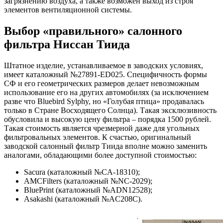
загрязнению воздуха, а также возможен выход из строя
элементов вентиляционной системы.
Выбор «правильного» салонного
фильтра Ниссан Тиида
Штатное изделие, устанавливаемое в заводских условиях,
имеет каталожный №27891-ED025. Специфичность формы
СФ и его геометрических размеров делает невозможным
использование его на других автомобилях (за исключением
разве что Bluebird Sylphy, но «Голубая птица» продавалась
только в Стране Восходящего Солнца). Такая эксклюзивность
обусловила и высокую цену фильтра – порядка 1500 рублей.
Такая стоимость является чрезмерной даже для угольных
фильтровальных элементов. К счастью, оригинальный
заводской салонный фильтр Тиида вполне можно заменить
аналогами, обладающими более доступной стоимостью:
Sacura (каталожный №CA-18310);
AMCFilters (каталожный №NC-2029);
BluePrint (каталожный №ADN12528);
Asakashi (каталожный №AC208C).