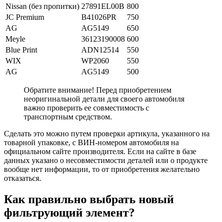
Nissan (без пропитки)
27891EL00B
800
JC Premium
B41026PR
750
AG
AG5149
650
Meyle
36123190008
600
Blue Print
ADN12514
550
WIX
WP2060
550
AG
AG5149
500
Обратите внимание! Перед приобретением
неоригинальной детали для своего автомобиля
важно проверить ее совместимость с
транспортным средством.
Сделать это можно путем проверки артикула, указанного на
товарной упаковке, с ВИН-номером автомобиля на
официальном сайте производителя. Если на сайте в базе
данных указано о несовместимости деталей или о продукте
вообще нет информации, то от приобретения желательно
отказаться.
Как правильно выбрать новый
фильтрующий элемент?