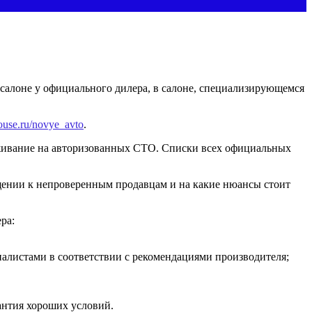
осалоне у официального дилера, в салоне, специализирующемся
house.ru/novye_avto
.
уживание на авторизованных СТО. Списки всех официальных
ащении к непроверенным продавцам и на какие нюансы стоит
ра:
алистами в соответствии с рекомендациями производителя;
антия хороших условий.