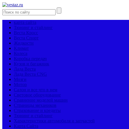
карта сайта
Тюнинг и стайлинг
Веста Кросс
Веста Спорт
Жидкости
Климат
Колеса
Коробка передач
Кузов и багажник
Лада Веста
Лада Веста CNG
Мозги
Мотор
Салон и все что в нем
Световое оборудование
Сравнение моделей машин
Страницы механиков
Страхование и кредиты
Тюнинг и стайлинг
Характеристики автомобиля и запчастей
Карта Сайта