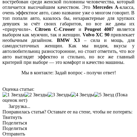
востребован среди женской половины человечества, который
отличается высочайшим качеством. Это
Mercedes A
-класса,
очень эффектное авто, само название уже о многом говорит. В
топ попали авто, казалось бы, нехарактерные для хрупких
девушек за счёт своих габаритов, но все же дамы их
«приручили».
Citroen C-Crosser
и
Peugeot 4007
является
выбором как мужчин, так и женщин.
Volvo XC 90
привлекает
необычным дизайном.
BMW X3
– сила и мощь, для
самодостаточных женщин. Как мы видим, вкусы у
автолюбительниц разносторонние, но стоит отметить, что все
авто выглядят эффектно и стильно, но все же главный
критерий при выборе — это комфорт и качество машины.
Мы в контакте: Задай вопрос - получи ответ!
Оценка статьи:
(Пока
оценок нет)
Загрузка...
Понравилась статья? Оставьте ее на стене, чтобы не потерять:
Твитнуть
Поделиться
Поделиться
Отправить