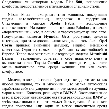
Следующая миниатюрная модель
Fiat 500
, воплощение
комфорта, предоставленное итальянскими специалистами.
Nissan Micra – экстравагантная машинка, покорившая
сердца автолюбительниц, недорогая в содержании.
Следующая в списке
Skoda Fabia
– воплощение
женственности. Название пошло от слова Fabulous, означает
«поразительный», что, в общем, и характеризует данное авто.
Популярным является
Hyundai Getz
, доступная ценовая
категория, при этом довольно-таки мощный автомобиль.
Opel
Corsa
привлёк внимание девушек, видимо, немецким
качеством. Один из самых востребованных автомобилей в
Европе. Топовыми оказались и следующие модели.
Mitsubishi
Lancer
– гармонично сочетает в себе приятную цену и
высокое качество.
Toyota Corolla
– в последнее время тоже
очень популярное авто среди женщин, так как очень
комфортное.
Модель, о которой сейчас будет идти вещь, это мечта как
любой женщины, так и мужчины. Это марка автомобиля
заработала себе популярное имя и считается одной из лучших
марок машин. Конечно, речь идёт о
BMW 5
. Экстравагантное
авто, к которому невозможно остаться равнодушным.
BMW 1-
series
тоже попал в топ, что может быть идеальней, женские
сердца покорены. Ещё один не менее знаменитый бренд