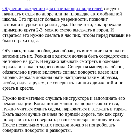
Обучение вождению для начинающих водителей
следует
начинать с езды во дворе или на площадке автомобильной
школы. Это придаст больше уверенности, позволит
вспомнить уроки отца или деда. После того, как проехали
примерно круга 2-3, можно смело выезжать в город. И
стараться это нужно сделать в час пик, чтобы перед глазами не
было страха езды.
Обучаясь, также необходимо обращать внимание на знаки и
запоминать их. Реакция водителя должна быть сосредоточена
не только на руле. Ненужно забывать смотреть в боковые
зеркала и зеркало заднего вида. Совершая маневр на обгон,
обязательно нужно включать сигнал поворота влево или
вправо. Зеркала должны быть настроены таким образом,
чтобы, сидя за рулем, не совершать лишних движений и не
ерзать в кресле.
Нужно внимательно слушать инструктора и запоминать его
рекомендации. Когда поток машин на дороге сократится,
нужно учиться ездить садом, парковаться и заезжать в гараж.
Ехать задом лучше сначала по прямой дороге, так как сразу
поворачивать и совершать разные маневры не получится.
После нескольких таких поездок можно и попробовать
совершать повороты и развороты.