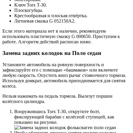
Ключ Torx T-30.
Плоскогубцы.
Крестообразная и плоская отвёртка.
Литиевая смазка G 052150А2.
Если этого материала нет в наличии, рекомендуем
использовать пластичную смазку G 000650. Приступим к
работе. Алгоритм действий расписан ниже.
Замена задних колодок на Поло седан
Установите автомобиль на ровную поверхность и
зафиксируйте его с помощью «башмаков» или включите
любую скорость. Опустить вниз рычаг стояночного тормоза.
Используя домкрат, автомобиль приподнимается для снятия
колеса.
Нельзя нажимать на педаль тормоза. Вылезут поршни
колёсного цилиндра.
Вооружившись Torx T-30, открутите болт,
фиксирующий барабан с колёсной ступицей, как
показано на рисунке.
Чтобы облегчить процесс снятия сведите колодки.