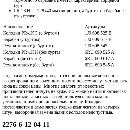
тормозного барабана имеется характерный торцевой
бурт.
PR 1KH — 228х40 мм (широкие), а буртик на барабане
отсутствует.
Наименование
Артикулы
Колодки PR-1KC (с буртом)
1J0 698 525 B
Барабан (с буртом)
1J0 609 617 B
Рем. комплект (с буртом)
1J0 698 545
Колодки PR-1KH (без бурта)
6RU 698 525 A
Барабан (без бурта)
6RU 609 617 A
Рем. комплект (без бурта)
6RU 698 545 A
Под этими номерами продаются оригинальные колодки с
гарантированным качеством, но они не всех могут устраивать
из-за высокой цены. Многие аналоги от известных
производителей ничуть не хуже. Их можно найти в каталогах
поставщиков запасных частей, пользуясь поиском по
установленному оригинальному номеру. Колодки
поставляются и заменяются только комплектом из четырёх
штук, выборочная замена задних колодок недопустима.
2276-6-12-04-11