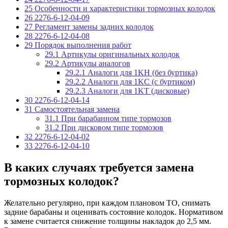
25
Особенности и характеристики тормозных колодок
26
2276-6-12-04-09
27
Регламент замены задних колодок
28
2276-6-12-04-08
29
Порядок выполнения работ
29.1
Артикулы оригинальных колодок
29.2
Артикулы аналогов
29.2.1
Аналоги для 1KH (без буртика)
29.2.2
Аналоги для 1KC (с буртиком)
29.2.3
Аналоги для 1KT (дисковые)
30
2276-6-12-04-14
31
Самостоятельная замена
31.1
При барабанном типе тормозов
31.2
При дисковом типе тормозов
32
2276-6-12-04-02
33
2276-6-12-04-10
В каких случаях требуется замена
тормозных колодок?
Желательно регулярно, при каждом плановом ТО, снимать
задние барабаны и оценивать состояние колодок. Нормативом
к замене считается снижение толщины накладок до 2,5 мм.