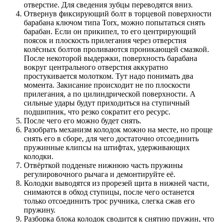
отверстие. Для сведения зубцы переводятся вниз.
Отвернув фиксирующий болт в торцевой поверхности
барабана ключом типа Torx, можно попытаться снять
барабан. Если он прикипел, то его центрирующий
поясок и плоскость прилегания через отверстия
колёсных болтов проливаются проникающей смазкой.
После некоторой выдержки, поверхность барабана
вокруг центрального отверстия аккуратно
простукивается молотком. Тут надо понимать два
момента. Закисание происходит не по плоскости
прилегания, а по цилиндрической поверхности. А
сильные удары будут приходиться на ступичный
подшипник, что резко сократит его ресурс.
После чего его можно будет снять.
Разобрать механизм колодок можно на месте, но проще
снять его в сборе, для чего достаточно отсоединить
пружинные клипсы на штифтах, удерживающих
колодки.
Отвёрткой подденьте нижнюю часть пружины
регулировочного рычага и демонтируйте её.
Колодки выводятся из прорезей щита в нижней части,
снимаются в обход ступицы, после чего останется
только отсоединить трос ручника, слегка сжав его
пружину.
Разборка блока колодок сводится к снятию пружин, что