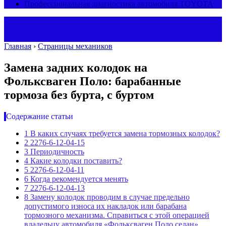
Профессиональная диагностика автомобиля TOYOTA
Главная
›
Страницы механиков
Замена задних колодок на
Фольксваген Поло: барабанные
тормоза без бурта, с буртом
Содержание статьи
1
В каких случаях требуется замена тормозных колодок?
2
2276-6-12-04-15
3
Периодичность
4
Какие колодки поставить?
5
2276-6-12-04-11
6
Когда рекомендуется менять
7
2276-6-12-04-13
8
Замену колодок проводим в случае предельно
допустимого износа их накладок или барабана
тормозного механизма. Справиться с этой операцией
владельцу автомобиля «Фольксваген Поло седан»