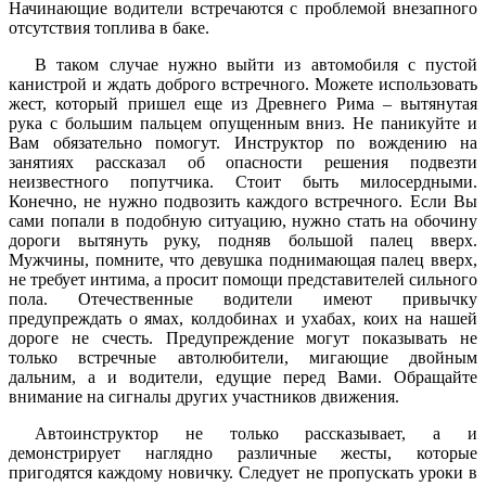
Начинающие водители встречаются с проблемой внезапного
отсутствия топлива в баке.
В таком случае нужно выйти из автомобиля с пустой
канистрой и ждать доброго встречного. Можете использовать
жест, который пришел еще из Древнего Рима – вытянутая
рука с большим пальцем опущенным вниз. Не паникуйте и
Вам обязательно помогут. Инструктор по вождению на
занятиях рассказал об опасности решения подвезти
неизвестного попутчика. Стоит быть милосердными.
Конечно, не нужно подвозить каждого встречного. Если Вы
сами попали в подобную ситуацию, нужно стать на обочину
дороги вытянуть руку, подняв большой палец вверх.
Мужчины, помните, что девушка поднимающая палец вверх,
не требует интима, а просит помощи представителей сильного
пола. Отечественные водители имеют привычку
предупреждать о ямах, колдобинах и ухабах, коих на нашей
дороге не счесть. Предупреждение могут показывать не
только встречные автолюбители, мигающие двойным
дальним, а и водители, едущие перед Вами. Обращайте
внимание на сигналы других участников движения.
Автоинструктор не только рассказывает, а и
демонстрирует наглядно различные жесты, которые
пригодятся каждому новичку. Следует не пропускать уроки в