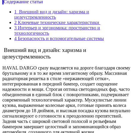
Содержание статьи
1
Внешний вид и дизайн: харизма и
целеустремленность
2
Ключевые технические характеристики
3
Интерьер и эргономика: пространство и
технологичность
4
Безопасность и вспомогательные системы
Внешний вид и дизайн: харизма и
целеустремленность
HAVAL DARGO сразу выделяется на дороге благодаря своему
брутальному и в то же время элегантному образу. Массивная
радиаторная решетка в стиле «нержавеющей сетки»,
интегрированная в передний бампер, создает ощущение
надежности и мощи. Строгая оптика светодиодных фар, часто
объединенная в единый блок с поворотниками, подчеркивает
современный технологичный характер. Мускулистые линии
кузова, выраженные колесные арки, готовые принять колеса
диаметром до 18 дюймов, и высокая посадка кузова визуально
сигнализируют о готовности к преодолению препятствий.
Задняя часть с широкой световой полосой и рельефным
бампером завершает целостный и запоминающийся образ
автомобиля, созданного для активной жизни.