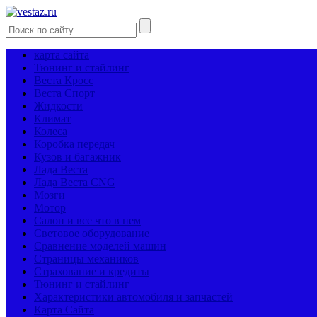
карта сайта
Тюнинг и стайлинг
Веста Кросс
Веста Спорт
Жидкости
Климат
Колеса
Коробка передач
Кузов и багажник
Лада Веста
Лада Веста CNG
Мозги
Мотор
Салон и все что в нем
Световое оборудование
Сравнение моделей машин
Страницы механиков
Страхование и кредиты
Тюнинг и стайлинг
Характеристики автомобиля и запчастей
Карта Сайта