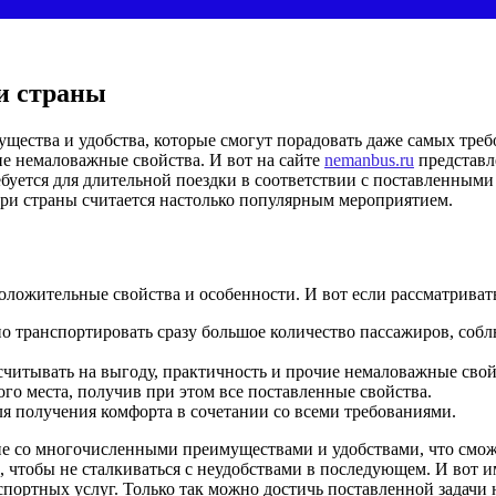
и страны
щества и удобства, которые смогут порадовать даже самых тре
ие немаловажные свойства. И вот на сайте
nemanbus.ru
представл
ебуется для длительной поездки в соответствии с поставленным
три страны считается настолько популярным мероприятием.
оложительные свойства и особенности. И вот если рассматривать
но транспортировать сразу большое количество пассажиров, со
считывать на выгоду, практичность и прочие немаловажные свой
го места, получив при этом все поставленные свойства.
я получения комфорта в сочетании со всеми требованиями.
ие со многочисленными преимуществами и удобствами, что смож
, чтобы не сталкиваться с неудобствами в последующем. И вот 
портных услуг. Только так можно достичь поставленной задачи 