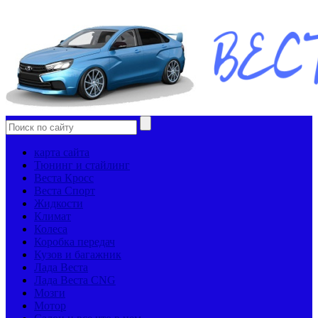
карта сайта
Тюнинг и стайлинг
Веста Кросс
Веста Спорт
Жидкости
Климат
Колеса
Коробка передач
Кузов и багажник
Лада Веста
Лада Веста CNG
Мозги
Мотор